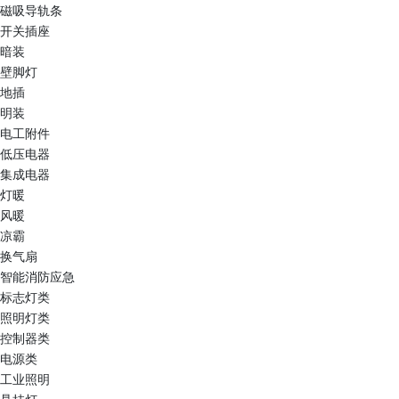
磁吸导轨条
开关插座
暗装
壁脚灯
地插
明装
电工附件
低压电器
集成电器
灯暖
风暖
凉霸
换气扇
智能消防应急
标志灯类
照明灯类
控制器类
电源类
工业照明