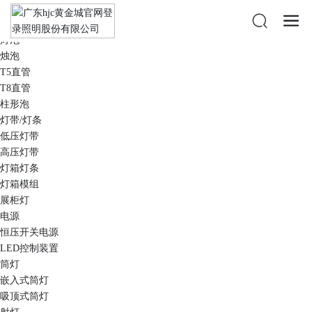
商用照明
光源
灯泡
烛泡
T5直管
T8直管
柱形泡
灯带/灯条
低压灯带
高压灯带
灯箱灯条
灯箱模组
展柜灯
电源
恒压开关电源
LED控制装置
筒灯
嵌入式筒灯
吸顶式筒灯