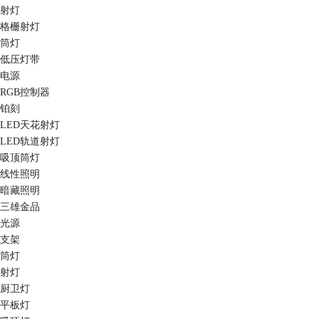
射灯
格栅射灯
筒灯
低压灯带
电源
RGB控制器
铂刻
LED天花射灯
LED轨道射灯
吸顶筒灯
线性照明
暗藏照明
三雄金品
光源
支架
筒灯
射灯
厨卫灯
平板灯