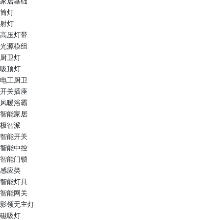
家居基础
筒灯
射灯
高压灯带
光源模组
厨卫灯
吸顶灯
电工厨卫
开关插座
风暖浴霸
智能家居
极智派
智能开关
智能中控
智能门锁
感应类
智能灯具
智能网关
影领无主灯
磁吸灯